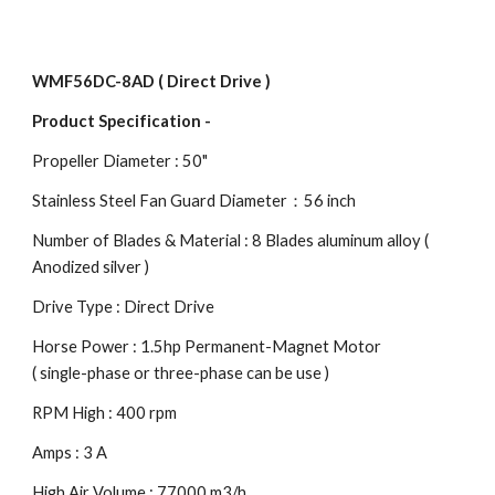
WMF56DC-8AD ( Direct Drive )
Product Specification -
Propeller Diameter : 50"
Stainless Steel Fan Guard Diameter：56 inch
Number of Blades & Material : 8 Blades aluminum alloy (
Anodized silver )
Drive Type : Direct Drive
Horse Power : 1.5hp Permanent-Magnet Motor
( single-phase or three-phase can be use )
RPM High : 400 rpm
Amps : 3 A
High Air Volume : 77000 m3/h