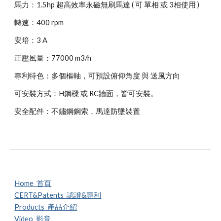
馬力：1.5hp 超高效率永磁無刷馬達 ( 可 單相 或 3相使用 )
轉速：400 rpm
安培：3 A
正壓
風量：
77
000 m3/h
專利特色：多個樞軸，可預設俯仰角度 與 送風方向
可安裝方式：H鋼樑 或 RC牆面，皆可安裝。
安全配件：不鏽鋼鋼索，馬達防墬裝置
Home 首頁
CERT&Patents 認證
&專利
Products 產品介紹
Video 影音