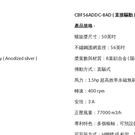
CB
F56ADDC-8AD ( 直接驅動 
產品規格 -
螺旋槳尺寸：50英吋
不鏽鋼護網直徑：56英吋
 ( Anodized silver )
槳葉數與材質：8葉鋁合金 ( 陽
傳動方式：直驅式
馬力：1.5hp 超高效率永磁無刷馬
轉速：400 rpm
安培：3
A
正壓風量：77000 m3/h
專利特色：多個樞軸，可預設俯
可安裝方式：H鋼樑 或
桁架
，