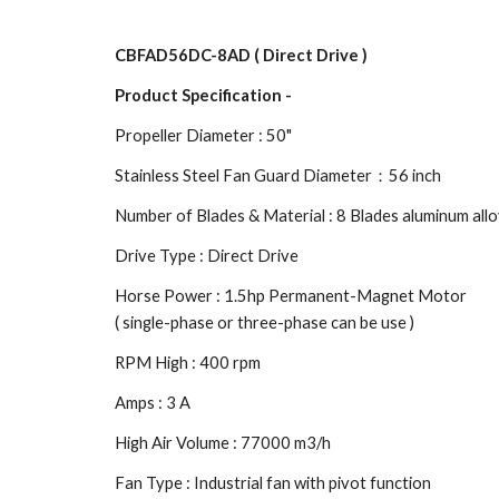
CB
FAD56DC-8AD ( Direct Drive )
Product Specification -
Propeller Diameter : 5
0
"
Stainless Steel Fan Guard Diameter：56 inch
Number of Blades & Material : 8 Blades aluminum alloy
Drive Type : Direct Drive
Horse Power : 1.5hp Permanent-Magnet Motor
( single-phase or three-phase can be use )
RPM High : 400 rpm
Amps : 3
A
High Air Volume : 77000 m3/h
Fan Type : Industrial fan with pivot function