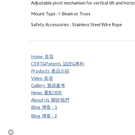
Adjustable pivo
t mechanism for vertical tilt and horiz
Mount Type : I-Beam or Truss
Safety Accessories : Stainless Steel Wire Rope
Home 首頁
CERT&Patents 認證
&專利
Products 產品介紹
Video 影音
Gallery 實績參考
News 重點消息
About Us 關於我們
Blog 博客 - 1
Blog 博客 - 2
Report abuse