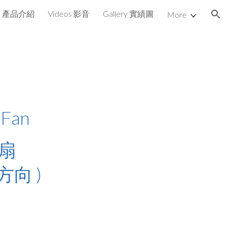
ts 產品介紹
Videos 影音
Gallery 實績圖
More
ion
Fan
扇
向 )