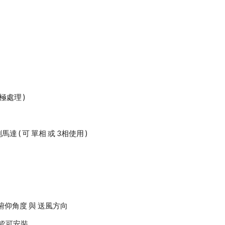
)
極處理 )
達 ( 可 單相 或 3相使用 )
仰角度 與 送風方向
皆可安裝。