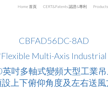
Home 首頁
CERT&Patents 認證&專利
Produc
ip to main content
Skip to navigat
CB
FAD56DC-8AD
"Flexible Multi-Axis
Industrial
50英吋多軸式變頻大型工業
吊
可預設上下俯仰角度及左右送風方