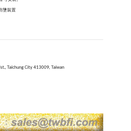
防墬裝置
ist., Taichung City 413009, Taiwan