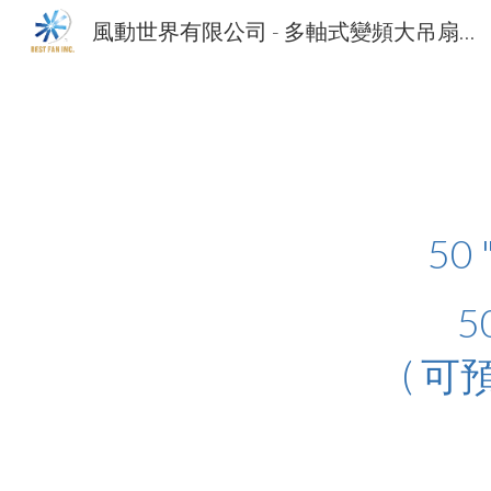
風動世界有限公司 - 多軸式變頻大吊扇、多軸式變頻大型壁扇、移動式工業扇、電控百葉排煙風扇、水冷式補風機。旗下產品榮獲多國多項發明專利 - Precision industrial Fans Manufacturer, Exporter. BEST FAN INC.
Sk
50 
( 